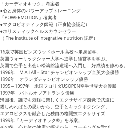
「カーディオキック」考案者
●心と身体のパワーアップトレーニング
「POWERMOTION」考案者
●マクロビオティック師範（正食協会認定）
●ホリスティックヘルスカウンセラー
（ The Institute of Integrative nutrition 認定）
16歳で英国ビンズウッドホール高校へ単身留学。
英国ウォーリックシャー大学へ進学し経営学を学ぶ。
英国で空手と出会い松濤館流道場へ入門し、好成績を修める。
1996年 M.A.I All – Star チャンピオンシップ全英大会優勝
1996年 オランダチャンピオンシップ優勝
1995～1997年 米国フロリダUSOPEN空手世界大会優勝
1997年 バトルオブアトランタ優勝
帰国後、誰でも気軽に楽しくエクササイズ感覚で武道に
親しめればとの思いから、空手とキックボクシング、
エアロビクスを融合した独自の格闘技エクササイズ
1999年『カーディオキック®』を考案。
その後、心と体の健康の探求から、コーチングを学び、