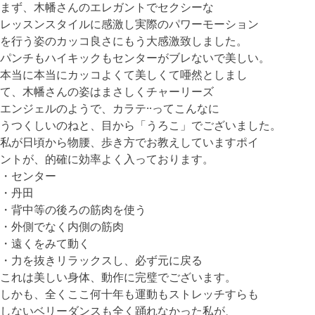
まず、木幡さんのエレガントでセクシーな
レッスンスタイルに感激し実際のパワーモーション
を行う姿のカッコ良さにもう大感激致しました。
パンチもハイキックもセンターがブレないで美しい。
本当に本当にカッコよくて美しくて唖然としまし
て、木幡さんの姿はまさしくチャーリーズ
エンジェルのようで、カラテ··ってこんなに
うつくしいのねと、目から「うろこ」でございました。
私が日頃から物腰、歩き方でお教えしていますポイ
ントが、的確に効率よく入っております。
・センター
・丹田
・背中等の後ろの筋肉を使う
・外側でなく内側の筋肉
・遠くをみて動く
・力を抜きリラックスし、必ず元に戻る
これは美しい身体、動作に完璧でございます。
しかも、全くここ何十年も運動もストレッチすらも
しないベリーダンスも全く踊れなかった私が、