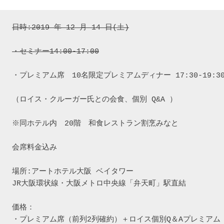
日時:2019 年 12 月 14 日(土)

・プレミアム席　10名限定プレミアムディナー 17:30-19:30
（ロイス・クルーガー氏との会食、個別 Q&A ）

※同ホテル内　20階　和食レストラン割烹みなと

会席料金込み

場所:アートホテル大阪 ベイタワー

JR大阪環状線・大阪メトロ中央線「弁天町」駅直結

価格：

・プレミアム席（前列2列確約）＋ロイス個別Q＆Aプレミアム
