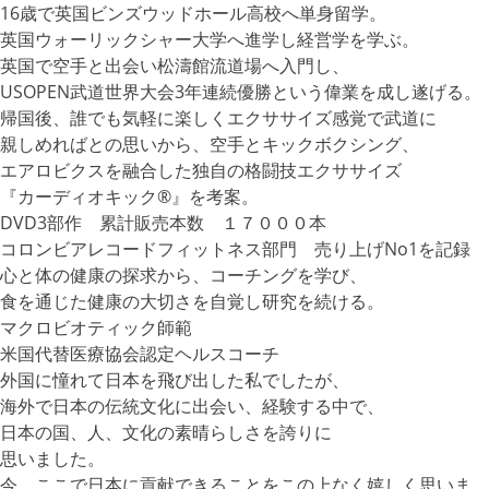
16歳で英国ビンズウッドホール高校へ単身留学。
英国ウォーリックシャー大学へ進学し経営学を学ぶ。
英国で空手と出会い松濤館流道場へ入門し、
USOPEN武道世界大会3年連続優勝という偉業を成し遂げる。
帰国後、誰でも気軽に楽しくエクササイズ感覚で武道に
親しめればとの思いから、空手とキックボクシング、
エアロビクスを融合した独自の格闘技エクササイズ
『カーディオキック®』を考案。
DVD3部作 累計販売本数 １７０００本
コロンビアレコードフィットネス部門 売り上げNo1を記録
心と体の健康の探求から、コーチングを学び、
食を通じた健康の大切さを自覚し研究を続ける。
マクロビオティック師範
米国代替医療協会認定ヘルスコーチ
外国に憧れて日本を飛び出した私でしたが、
海外で日本の伝統文化に出会い、経験する中で、
日本の国、人、文化の素晴らしさを誇りに
思いました。
今、ここで日本に貢献できることをこの上なく嬉しく思いま