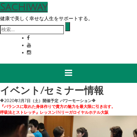
コ
Sachiway
ン
健康で美しく幸せな人生をサポートする。
テ
ン
検
ツ
索:
へ
ス
キ
ッ
プ
イベント/セミナー情報
🔷2020年3月7日（土）開催予定 パワーモーション🔷
『バランスに取れた身体作りで貴方の魅力を最大限に引き出す。
呼吸法とストレッチ』レッスンINリーガロイヤルホテル大阪