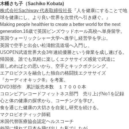
木幡さち子（Sachiko Kobata)
株式会社Sachiway 代表取締役社長
『人を健康にすることで地
球を健康にし、より良い世界を次世代へ引き継ぐ。』
Making people healthier to create a better world for the next
generation.16歳で英国ビンズウッドホール高校へ単身留学。
英国ウォーリックシャー大学へ進学し経営学を学ぶ。
英国で空手と出会い松濤館流道場へ入門し、
USOPEN武道世界大会3年連続優勝という偉業を成し遂げる。
帰国後、誰でも気軽に楽しくエクササイズ感覚で武道に
親しめればとの思いから、空手とキックボクシング、
エアロビクスを融合した独自の格闘技エクササイズ
『カーディオキック®』を考案。
DVD3部作 累計販売本数 １７０００本
コロンビアレコードフィットネス部門 売り上げNo1を記録
心と体の健康の探求から、コーチングを学び、
食を通じた健康の大切さを自覚し研究を続ける。
マクロビオティック師範
米国代替医療協会認定ヘルスコーチ
外国に憧れて日本を飛び出した私でしたが、