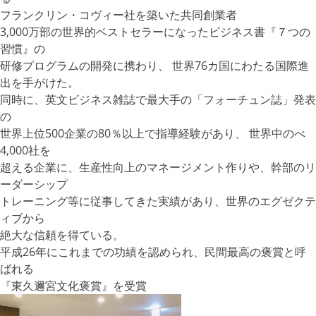
フランクリン・コヴィー社を築いた共同創業者
3,000万部の世界的ベストセラーになったビジネス書『７つの
習慣』の
研修プログラムの開発に携わり、 世界76カ国にわたる国際進
出を手がけた。
同時に、英文ビジネス雑誌で最大手の「フォーチュン誌」発表
の
世界上位500企業の80％以上で指導経験があり、 世界中のべ
4,000社を
超える企業に、生産性向上のマネージメント作りや、幹部のリ
ーダーシップ
トレーニング等に従事してきた実績があり、世界のエグゼクテ
ィブから
絶大な信頼を得ている。
平成26年にこれまでの功績を認められ、民間最高の褒賞と呼
ばれる
『東久邇宮文化褒賞』を受賞